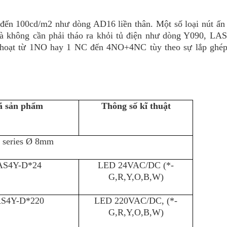
đến 100cd/m2 như dòng AD16 liền thân. Một số loại nút ấn
mà không cần phải tháo ra khỏi tủ điện như dòng Y090, LA
nh hoạt từ 1NO hay 1 NC đến 4NO+4NC tùy theo sự lắp ghép
 sản phẩm
Thông số kĩ thuật
 series Ø 8mm
AS4Y-D*24
LED 24VAC/DC (*-
G,R,Y,O,B,W)
S4Y-D*220
LED 220VAC/DC, (*-
G,R,Y,O,B,W)