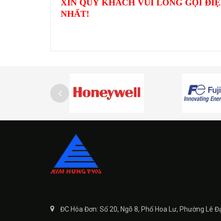
XIN QUÝ KHÁCH VUI LÒNG GỌI ĐIỆ
NHẤT!
ĐC Hóa Đơn: Số 20, Ngõ 8, Phố Hoa Lư, Phường Lê Đ