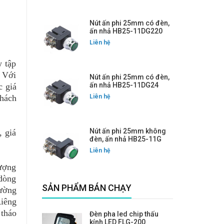
Nút ấn phi 25mm có đèn,
ấn nhả HB25-11DG220
Liên hệ
 tập
. Với
Nút ấn phi 25mm có đèn,
ấn nhả HB25-11DG24
c giá
khách
Liên hệ
Nút ấn phi 25mm không
 giá
đèn, ấn nhả HB25-11G
Liên hệ
lượng
 dòng
SẢN PHẨM BÁN CHẠY
rường
Riêng
 tháo
Đèn pha led chip thấu
kính LED FLG-200