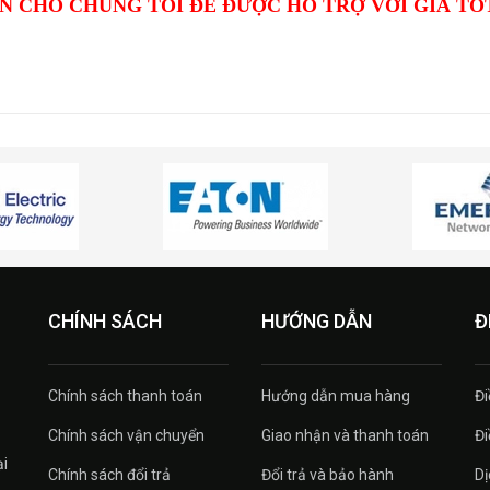
N CHO CHÚNG TÔI ĐỂ ĐƯỢC HỖ TRỢ VỚI GIÁ TỐ
CHÍNH SÁCH
HƯỚNG DẪN
Đ
Chính sách thanh toán
Hướng dẫn mua hàng
Đi
Chính sách vận chuyển
Giao nhận và thanh toán
Đi
ại
Chính sách đổi trả
Đổi trả và bảo hành
Dị