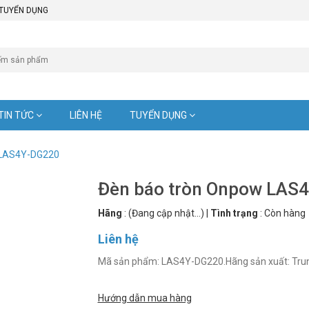
TUYỂN DỤNG
TIN TỨC
LIÊN HỆ
TUYỂN DỤNG
 LAS4Y-DG220
Đèn báo tròn Onpow LAS
Hãng
:
(Đang cập nhật...)
|
Tình trạng
:
Còn hàng
Liên hệ
Mã sản phẩm: LAS4Y-DG220.Hãng sản xuất: Trun
Hướng dẫn mua hàng