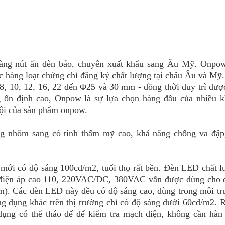
àng nút ấn đèn báo, chuyên xuất khẩu sang Âu Mỹ. Onpow
c hàng loạt chứng chỉ đăng ký chất lượng tại châu Âu và Mỹ
, 10, 12, 16, 22 đến Φ25 và 30 mm - đồng thời duy trì đượ
ng ổn định cao, Onpow là sự lựa chọn hàng đầu của nhiều 
trội của sản phẩm onpow.
 nhôm sang có tính thẩm mỹ cao, khả năng chống va đập,
ới có độ sáng 100cd/m2, tuổi thọ rất bền. Đèn LED chất 
t, điện áp cao 110, 220VAC/DC, 380VAC vẫn được dùng cho
m). Các đèn LED này đều có độ sáng cao, dùng trong môi t
ng dụng khác trên thị trường chỉ có độ sáng dưới 60cd/m2. 
ụng có thể tháo đế để kiểm tra mạch điện, không cần hàn