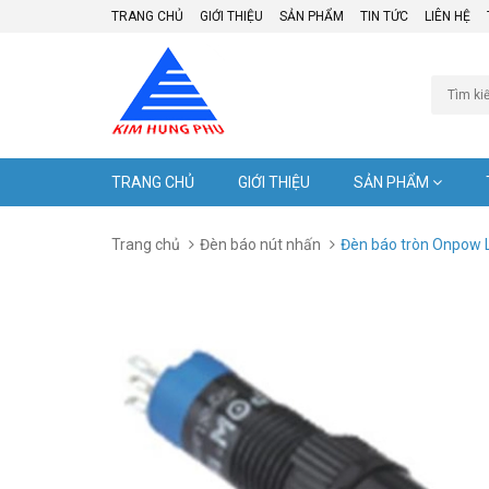
TRANG CHỦ
GIỚI THIỆU
SẢN PHẨM
TIN TỨC
LIÊN HỆ
TRANG CHỦ
GIỚI THIỆU
SẢN PHẨM
Trang chủ
Đèn báo nút nhấn
Đèn báo tròn Onpow