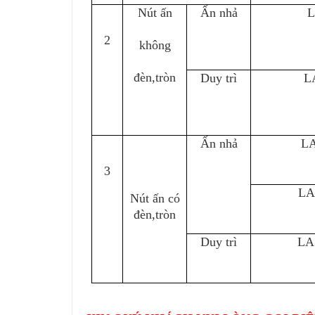
Nút ấn
Ấn nhả
L
2
không
đèn,tròn
Duy trì
L
Ấn nhả
LA
3
LA
Nút ấn có
đèn,tròn
Duy trì
LA