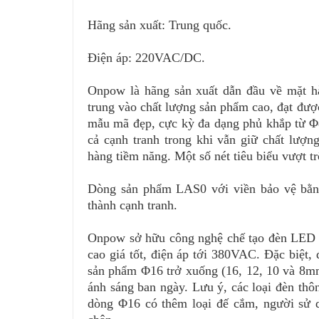
Hãng sản xuất: Trung quốc.
Điện áp:
220VAC/DC
.
Onpow là hãng sản xuất dẫn đầu về mặt h
trung vào chất lượng sản phẩm cao, đạt đượ
mẫu mã đẹp, cực kỳ đa dạng phủ khắp từ Φ8
cả cạnh tranh trong khi vẫn giữ chất lượ
hàng tiềm năng. Một số nét tiêu biểu vượt 
Dòng sản phẩm LAS0 với viền bảo vệ bằng
thành cạnh tranh.
Onpow sở hữu công nghệ chế tạo đèn LED m
cao giá tốt, điện áp tới 380VAC. Đặc biệ
sản phẩm Φ16 trở xuống (16, 12, 10 và 8m
ánh sáng ban ngày. Lưu ý, các loại đèn thô
dòng Φ16 có thêm loại đế cắm, người sử d