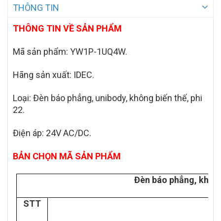
THÔNG TIN
THÔNG TIN VỀ SẢN PHẨM
Mã sản phẩm: YW1P-1UQ4
W
.
Hãng sản xuất: IDEC.
Loại: Đèn báo phẳng, unibody, không biến thế, phi
22.
Điện áp: 24V AC/DC.
BẢN CHỌN MÃ SẢN PHẨM
Đèn báo phẳng, không
STT
T