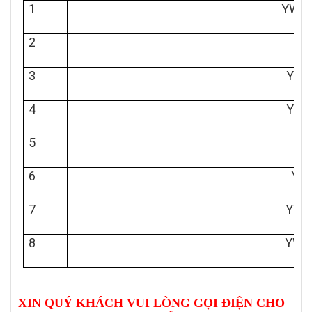
1
YW1P
2
Y
3
YW1
4
YW1P
5
6
YW
7
YW1P
8
YW1
XIN QUÝ KHÁCH VUI LÒNG GỌI ĐIỆN CHO