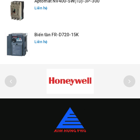
Aptomat NV400-SW(TD)-3P-300
Liên hệ
Biến tần FR-D720-15K
Liên hệ