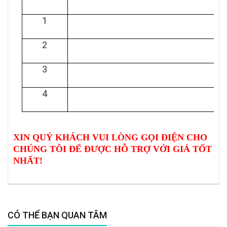
1
YW
2
YW
3
Y
4
XIN QUÝ KHÁCH VUI LÒNG GỌI ĐIỆN CHO
CHÚNG TÔI ĐỂ ĐƯỢC HỖ TRỢ VỚI GIÁ TỐT
NHẤT!
CÓ THỂ BẠN QUAN TÂM