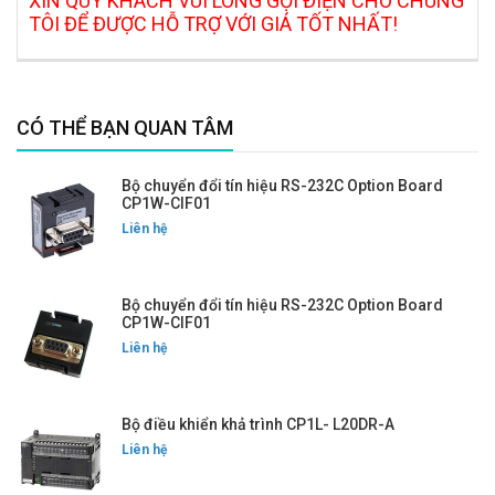
XIN QUÝ KHÁCH VUI LÒNG GỌI ĐIỆN CHO CHÚNG
TÔI ĐỂ ĐƯỢC HỖ TRỢ VỚI GIÁ TỐT NHẤT!
CÓ THỂ BẠN QUAN TÂM
Bộ chuyển đổi tín hiệu RS-232C Option Board
CP1W-CIF01
Liên hệ
Bộ chuyển đổi tín hiệu RS-232C Option Board
CP1W-CIF01
Liên hệ
Bộ điều khiển khả trình CP1L- L20DR-A
Liên hệ