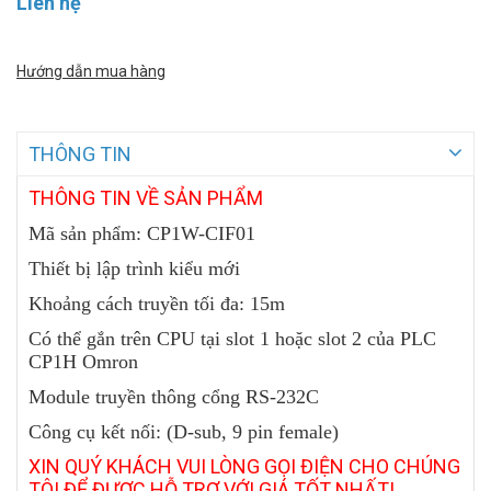
Liên hệ
Hướng dẫn mua hàng
THÔNG TIN
THÔNG
TIN VỀ SẢN PHẨM
Mã sản phẩm: CP1W-CIF01
Thiết bị lập trình kiểu mới
Khoảng cách truyền tối đa: 15m
Có thể gắn trên CPU tại slot 1 hoặc slot 2 của PLC
CP1H Omron
Module truyền thông cổng RS-232C
Công cụ kết nối: (D-sub, 9 pin female)
XIN QUÝ KHÁCH VUI LÒNG GỌI ĐIỆN CHO CHÚNG
TÔI ĐỂ ĐƯỢC HỖ TRỢ VỚI GIÁ TỐT NHẤT!