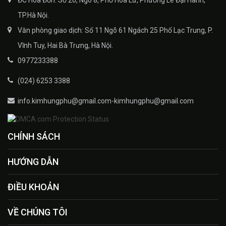
ĐC Hóa Đơn: Số 20, Ngõ 8, Phố Hoa Lư, Phường Lê Đại Hành,
TP.Hà Nội.
Văn phòng giao dịch: Số 11 Ngõ 61 Ngách 25 Phố Lạc Trung, P.
Vĩnh Tuy, Hai Bà Trưng, Hà Nội.
0977233388
(024) 6253 3388
info.kimhungphu@gmail.com-kimhungphu@gmail.com
CHÍNH SÁCH
HƯỚNG DẪN
ĐIỀU KHOẢN
VỀ CHÚNG TÔI