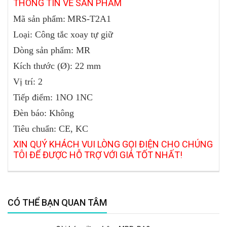
THÔNG
TIN VỀ SẢN PHẨM
Mã sản phẩm:
MRS-T2A1
Loại: Công tắc xoay tự giữ
Dòng sản phẩm: MR
Kích thước (Ø): 22 mm
Vị trí: 2
Tiếp điểm: 1NO 1NC
Đèn báo: Không
Tiêu chuẩn: CE, KC
XIN QUÝ KHÁCH VUI LÒNG GỌI ĐIỆN CHO CHÚNG
TÔI ĐỂ ĐƯỢC HỖ TRỢ VỚI GIÁ TỐT NHẤT!
CÓ THỂ BẠN QUAN TÂM