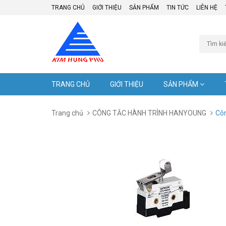
TRANG CHỦ
GIỚI THIỆU
SẢN PHẨM
TIN TỨC
LIÊN HỆ
TRANG CHỦ
GIỚI THIỆU
SẢN PHẨM
Trang chủ
CÔNG TẮC HÀNH TRÌNH HANYOUNG
Côn