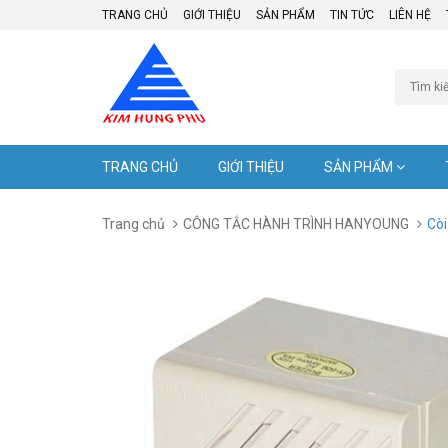
TRANG CHỦ
GIỚI THIỆU
SẢN PHẨM
TIN TỨC
LIÊN HỆ
TRANG CHỦ
GIỚI THIỆU
SẢN PHẨM
Trang chủ
CÔNG TẮC HÀNH TRÌNH HANYOUNG
Còi