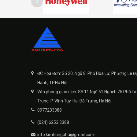
ĐC Hóa Đơn: Số 20, Ngõ 8, Phố Hoa Lư, Phường Lê Đ
Hành, TP.Hà Nội.
Văn phòng giao dịch: Số 11 Ngõ 61 Ngách 25 Phố Lạ
Trung, P. Vĩnh Tuy, Hai Bà Trưng, Hà Nội.
0977233388
(024) 6253 3388
info.kimhungphu@gmail.com-