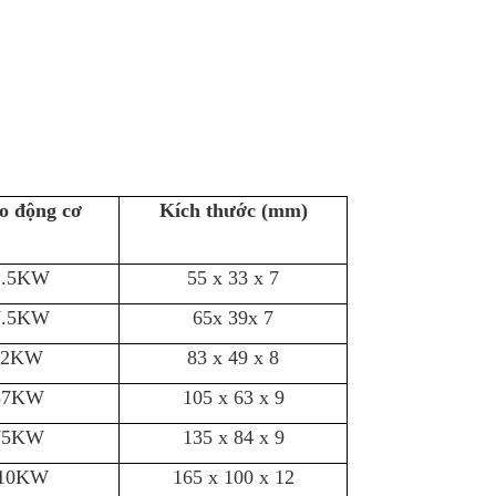
o động cơ
Kích thước (mm)
1.5KW
55 x 33 x 7
7.5KW
65x 39x 7
22KW
83 x 49 x 8
37KW
105 x 63 x 9
75KW
135 x 84 x 9
110KW
165 x 100 x 12