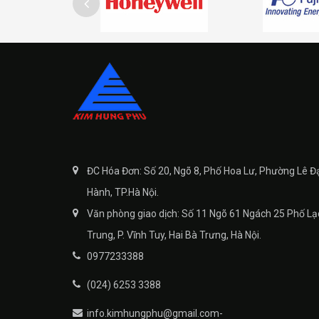
ĐC Hóa Đơn: Số 20, Ngõ 8, Phố Hoa Lư, Phường Lê Đ
Hành, TP.Hà Nội.
Văn phòng giao dịch: Số 11 Ngõ 61 Ngách 25 Phố Lạ
Trung, P. Vĩnh Tuy, Hai Bà Trưng, Hà Nội.
0977233388
(024) 6253 3388
info.kimhungphu@gmail.com-