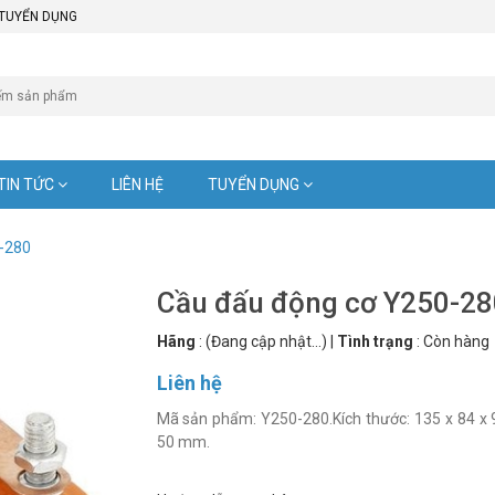
TUYỂN DỤNG
TIN TỨC
LIÊN HỆ
TUYỂN DỤNG
-280
Cầu đấu động cơ Y250-28
Hãng
:
(Đang cập nhật...)
|
Tình trạng
:
Còn hàng
Liên hệ
Mã sản phẩm: Y250-280.Kích thước: 135 x 84 x 9
50 mm.