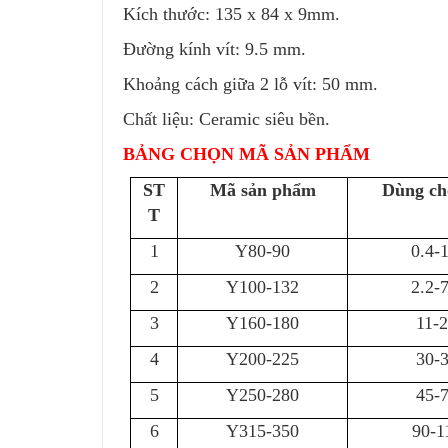
Kích thước:
135 x 84 x 9
mm.
Đường kính vít: 9.5 mm.
Khoảng cách giữa 2 lỗ vít: 50 mm.
Chất liệu: Ceramic siêu bền.
BẢNG CHỌN MÃ SẢN PHẨM
ST
Mã sản phẩm
Dùng ch
T
1
Y80-90
0.4-
2
Y100-132
2.2-
3
Y160-180
11-
4
Y200-225
30-
5
Y250-280
45-
6
Y315-350
90-