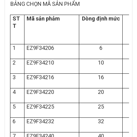
BẢNG CHỌN MÃ SẢN PHẨM
ST
Mã sản phảm
Dòng định mức
S
T
1
EZ9F34206
6
2
EZ9F34210
10
3
EZ9F34216
16
4
EZ9F34220
20
5
EZ9F34225
25
6
EZ9F34232
32
7
EZ9F34240
40