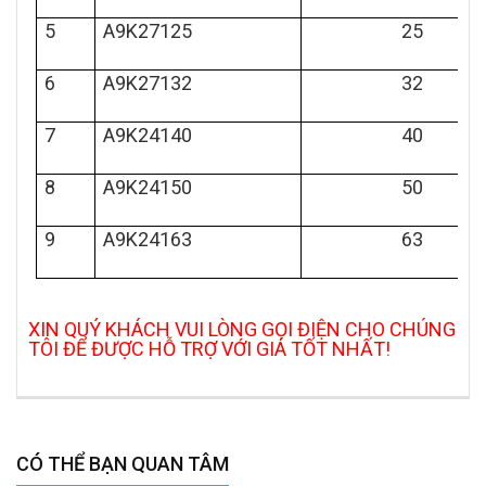
5
A9K27125
25
6
A9K27132
32
7
A9K24140
40
8
A9K24150
50
9
A9K24163
63
XIN QUÝ KHÁCH VUI LÒNG GỌI ĐIỆN CHO CHÚNG
TÔI ĐỂ ĐƯỢC HỖ TRỢ VỚI GIÁ TỐT NHẤT!
CÓ THỂ BẠN QUAN TÂM