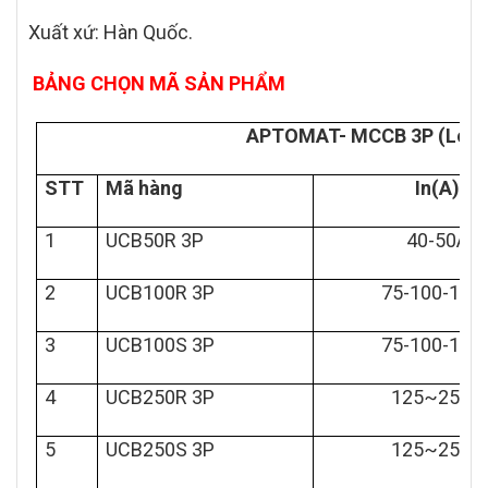
Xuất xứ: Hàn Quốc.
BẢNG CHỌN MÃ SẢN PHẨM
APTOMAT- MCCB 3P (Loại 
STT
Mã hàng
In(A)
1
UCB50R 3P
40-50A
2
UCB100R 3P
75-100-125
3
UCB100S 3P
75-100-125
4
UCB250R 3P
125~250A
5
UCB250S 3P
125~250A