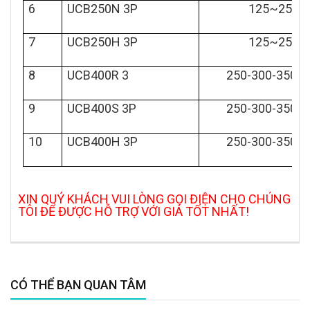
6
UCB250N 3P
125~250A
7
UCB250H 3P
125~250A
8
UCB400R 3
250-300-350-4
9
UCB400S 3P
250-300-350-4
10
UCB400H 3P
250-300-350-4
XIN QUÝ KHÁCH VUI LÒNG GỌI ĐIỆN CHO CHÚNG
TÔI ĐỂ ĐƯỢC HỖ TRỢ VỚI GIÁ TỐT NHẤT!
CÓ THỂ BẠN QUAN TÂM