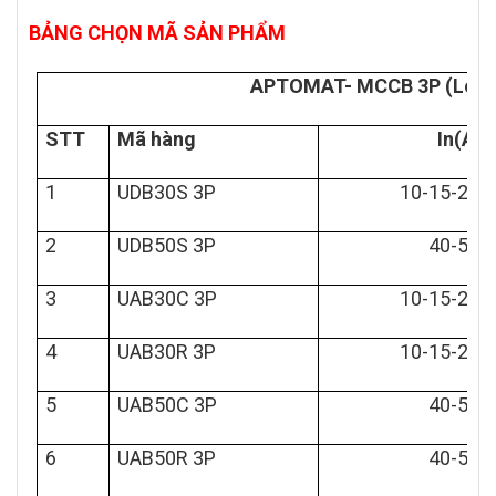
BẢNG CHỌN MÃ SẢN PHẨM
APTOMAT- MCCB 3P (Loại 
STT
Mã hàng
In(A)
1
UDB30S 3P
10-15-20-
2
UDB50S 3P
40-50A
3
UAB30C 3P
10-15-20-
4
UAB30R 3P
10-15-20-
5
UAB50C 3P
40-50A
6
UAB50R 3P
40-50A