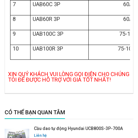
7
UAB60C 3P
60A
8
UAB60R 3P
60A
9
UAB100C 3P
75-100
10
UAB100R 3P
75-100
XIN QUÝ KHÁCH VUI LÒNG GỌI ĐIỆN CHO CHÚNG
TÔI ĐỂ ĐƯỢC HỖ TRỢ VỚI GIÁ TỐT NHẤT!
CÓ THỂ BẠN QUAN TÂM
Cầu dao tự động Hyundai UCB800S-3P-700A
Liên hệ