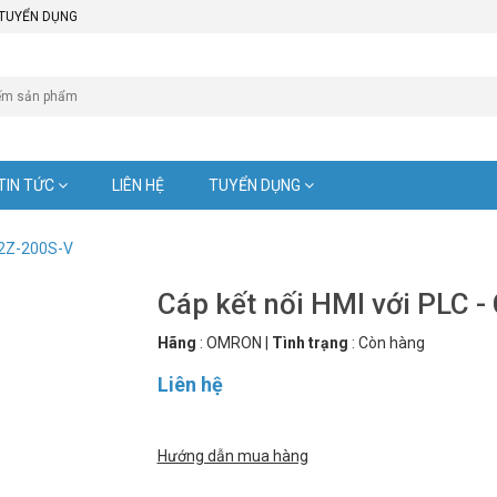
TUYỂN DỤNG
TIN TỨC
LIÊN HỆ
TUYỂN DỤNG
W2Z-200S-V
Cáp kết nối HMI với PLC 
Hãng
:
OMRON
|
Tình trạng
:
Còn hàng
Liên hệ
Hướng dẫn mua hàng