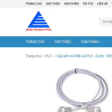
TRANG CHỦ
GIỚI THIỆU
SẢN PHẨM
TIN TỨC
LIÊN HỆ
TRANG CHỦ
GIỚI THIỆU
SẢN PHẨM
Trang chủ
PLC
Cáp kết nối HMI với PLC - Code: X