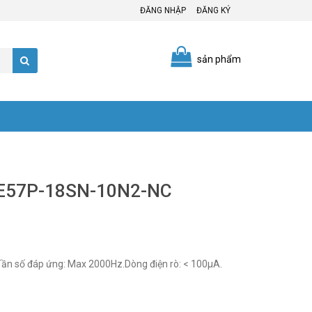
ĐĂNG NHẬP
ĐĂNG KÝ
sản phẩm
n E57P-18SN-10N2-NC
n số đáp ứng: Max 2000Hz.Dòng điện rò: < 100µA.