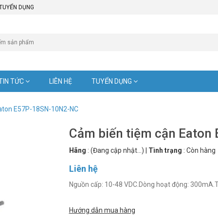
TUYỂN DỤNG
TIN TỨC
LIÊN HỆ
TUYỂN DỤNG
Eaton E57P-18SN-10N2-NC
Cảm biến tiệm cận Eato
Hãng
:
(Đang cập nhật...)
|
Tình trạng
:
Còn hàng
Liên hệ
Nguồn cấp: 10-48 VDC.Dòng hoạt động: 300mA.Tầ
Hướng dẫn mua hàng