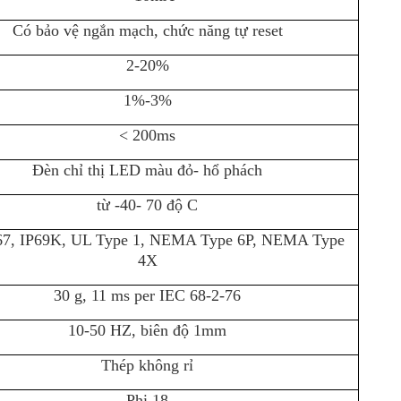
Có bảo vệ ngắn mạch, chức năng tự reset
2-20%
1%-3%
< 200ms
Đèn chỉ thị LED màu đỏ- hổ phách
từ -40- 70 độ C
67, IP69K, UL Type 1, NEMA Type 6P, NEMA Type
4X
30 g, 11 ms per IEC 68-2-76
10-50 HZ, biên độ 1mm
Thép không rỉ
Phi 18