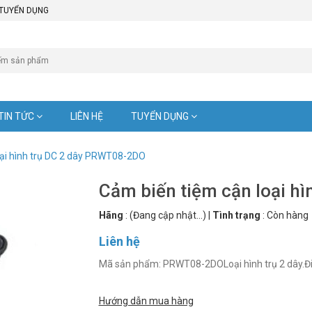
TUYỂN DỤNG
TIN TỨC
LIÊN HỆ
TUYỂN DỤNG
oại hình trụ DC 2 dây PRWT08-2DO
Cảm biến tiệm cận loại h
Hãng
:
(Đang cập nhật...)
|
Tình trạng
:
Còn hàng
Liên hệ
Mã sản phẩm: PRWT08-2DOLoại hình trụ 2 dây.Đi
Hướng dẫn mua hàng