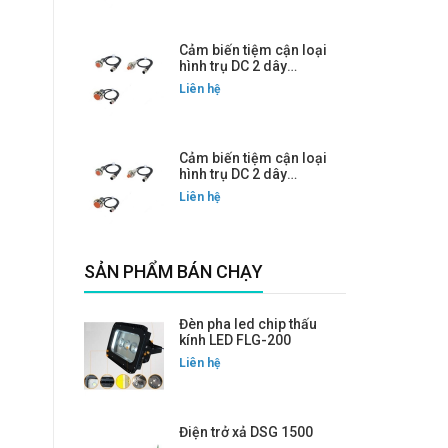
Cảm biến tiệm cận loại
hình trụ DC 2 dây
PRWT08-1.5DC
Liên hệ
Cảm biến tiệm cận loại
hình trụ DC 2 dây
PRWT08-1.5DO
Liên hệ
SẢN PHẨM BÁN CHẠY
Đèn pha led chip thấu
kính LED FLG-200
Liên hệ
Điện trở xả DSG 1500