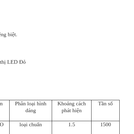
êng biệt.
ỉ thị LED Đỏ
m
Phân loại hình
Khoảng cách
Tần số
dáng
phát hiện
DO
loại chuẩn
1.5
1500