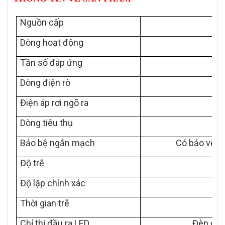
Nguồn cấp
Dòng hoạt động
Tần số đáp ứng
Dòng điện rò
Điện áp rơi ngõ ra
Dòng tiêu thụ
Bảo bệ ngắn mạch
Có bảo vệ n
Độ trễ
Độ lặp chính xác
Thời gian trễ
Chỉ thị đầu ra LED
Đèn chỉ