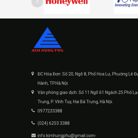
ĐC Hóa Đơn: Số 20, Ngõ 8, Phố Hoa Lư, Phường Lê Đ
Hành, TP.Hà Nội.
Văn phòng giao dịch: Số 11 Ngõ 61 Ngách 25 Phố Lạ
Trung, P. Vĩnh Tuy, Hai Bà Trưng, Hà Nội.
0977233388
(024) 6253 3388
info.kimhungphu@gmail.com-