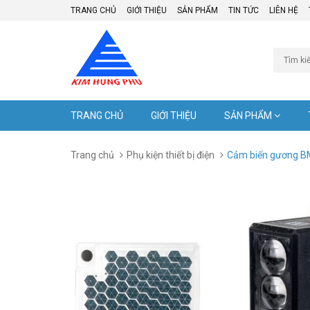
TRANG CHỦ
GIỚI THIỆU
SẢN PHẨM
TIN TỨC
LIÊN HỆ
TRANG CHỦ
GIỚI THIỆU
SẢN PHẨM
Trang chủ
Phụ kiện thiết bị điện
Cảm biến gương 