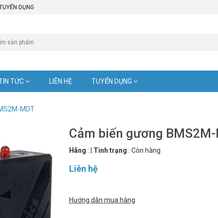
TUYỂN DỤNG
TIN TỨC
LIÊN HỆ
TUYỂN DỤNG
BMS2M-MDT
Cảm biến gương BMS2M
Hãng
:
|
Tình trạng
:
Còn hàng
Liên hệ
Hướng dẫn mua hàng