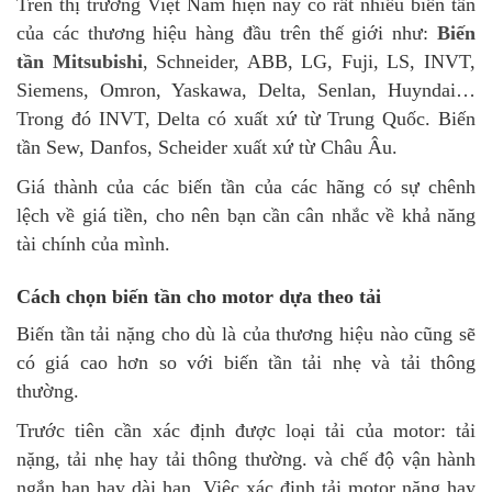
Trên thị trường Việt Nam hiện nay có rất nhiều biến tần
của các thương hiệu hàng đầu trên thế giới như:
Biến
tần Mitsubishi
, Schneider, ABB, LG, Fuji, LS, INVT,
Siemens, Omron, Yaskawa, Delta, Senlan, Huyndai…
Trong đó INVT, Delta có xuất xứ từ Trung Quốc. Biến
tần Sew, Danfos, Scheider xuất xứ từ Châu Âu.
Giá thành của các biến tần của các hãng có sự chênh
lệch về giá tiền, cho nên bạn cần cân nhắc về khả năng
tài chính của mình.
Cách chọn biến tần cho motor dựa theo tải
Biến tần tải nặng cho dù là của thương hiệu nào cũng sẽ
có giá cao hơn so với biến tần tải nhẹ và tải thông
thường.
Trước tiên cần xác định được loại tải của motor: tải
nặng, tải nhẹ hay tải thông thường. và chế độ vận hành
ngắn hạn hay dài hạn. Việc xác định tải motor nặng hay