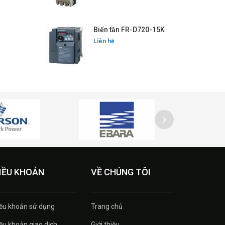
Biến tần FR-D720-15K
Liên hệ
IỀU KHOẢN
VỀ CHÚNG TÔI
ều khoản sử dụng
Trang chủ
ều khoản giao dịch
Giới thiệu