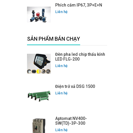
Phích cắm IP67, 3P+E+N
Liên hệ
SẢN PHẨM BÁN CHẠY
Đèn pha led chip thấu kính
LED FLG-200
Liên hệ
Điện trở xả DSG 1500
Liên hệ
Aptomat NV400-
SW(TD)-3P-300
Liên hệ