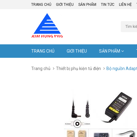
TRANG CHỦ
GIỚI THIỆU
SẢN PHẨM
TIN TỨC
LIÊN HỆ
TRANG CHỦ
GIỚI THIỆU
SẢN PHẨM
Trang chủ
Thiết bị phụ kiện tủ điện
Bộ nguồn Adapt