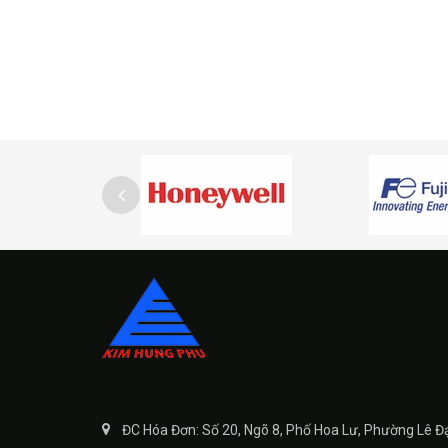
ĐC Hóa Đơn: Số 20, Ngõ 8, Phố Hoa Lư, Phường Lê Đ