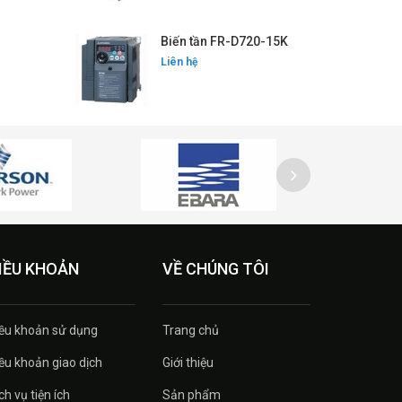
Biến tần FR-D720-15K
Liên hệ
IỀU KHOẢN
VỀ CHÚNG TÔI
ều khoản sử dụng
Trang chủ
ều khoản giao dịch
Giới thiệu
ch vụ tiện ích
Sản phẩm