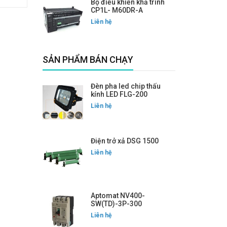
Bộ điều khiển khả trình
CP1L- M60DR-A
Liên hệ
SẢN PHẨM BÁN CHẠY
Đèn pha led chip thấu
kính LED FLG-200
Liên hệ
Điện trở xả DSG 1500
Liên hệ
Aptomat NV400-
SW(TD)-3P-300
Liên hệ