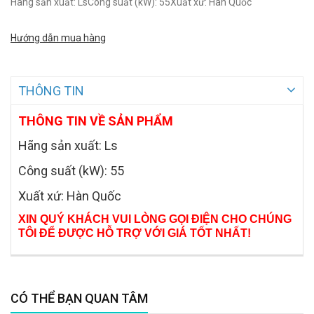
Hãng sản xuất: LsCông suất (kW): 55Xuất xứ: Hàn Quốc
Hướng dẫn mua hàng
THÔNG TIN
THÔNG TIN VỀ SẢN PHẨM
Hãng sản xuất: Ls
Công suất (kW): 55
Xuất xứ: Hàn Quốc
XIN QUÝ KHÁCH VUI LÒNG GỌI ĐIỆN CHO CHÚNG
TÔI ĐỂ ĐƯỢC HỖ TRỢ VỚI GIÁ TỐT NHẤT!
CÓ THỂ BẠN QUAN TÂM