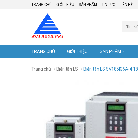
TRANG CHỦ
GIỚI THIỆU
SẢN PHẨM
TIN TỨC
LIÊN HỆ
TRANG CHỦ
GIỚI THIỆU
SẢN PHẨM
Trang chủ
Biến tần LS
Biến tần LS SV185IG5A-4 1