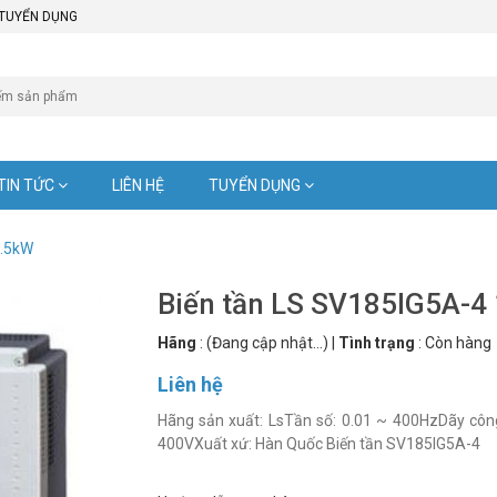
TUYỂN DỤNG
TIN TỨC
LIÊN HỆ
TUYỂN DỤNG
8.5kW
Biến tần LS SV185IG5A-4
Hãng
:
(Đang cập nhật...)
|
Tình trạng
:
Còn hàng
Liên hệ
Hãng sản xuất: LsTần số: 0.01 ~ 400HzDãy công
400VXuất xứ: Hàn Quốc Biến tần SV185IG5A-4