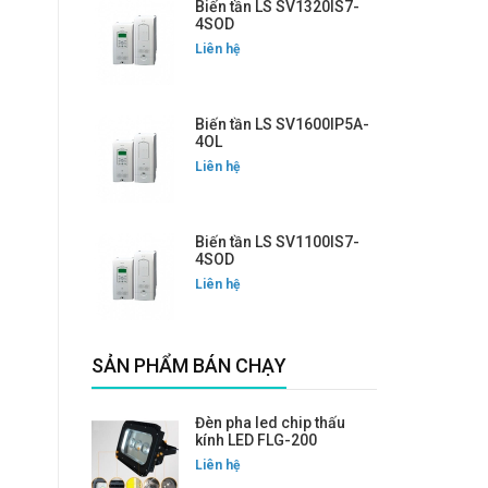
Biến tần LS SV1320IS7-
4SOD
Liên hệ
Biến tần LS SV1600IP5A-
4OL
Liên hệ
Biến tần LS SV1100IS7-
4SOD
Liên hệ
SẢN PHẨM BÁN CHẠY
Đèn pha led chip thấu
kính LED FLG-200
Liên hệ