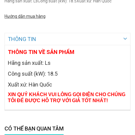
Hãng sản xuất: LsCông suất (kW): 18.5Xuất xứ: Hàn Quốc
Hướng dẫn mua hàng
THÔNG TIN
THÔNG TIN VỀ SẢN PHẨM
Hãng sản xuất: Ls
Công suất (kW): 18.5
Xuất xứ: Hàn Quốc
XIN QUÝ KHÁCH VUI LÒNG GỌI ĐIỆN CHO CHÚNG
TÔI ĐỂ ĐƯỢC HỖ TRỢ VỚI GIÁ TỐT NHẤT!
CÓ THỂ BẠN QUAN TÂM