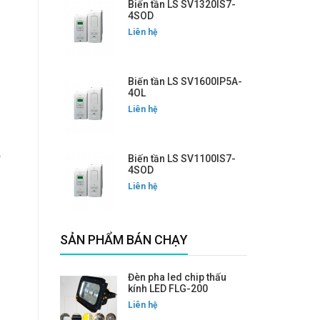
Biến tần LS SV1320IS7-
4SOD
Liên hệ
Biến tần LS SV1600IP5A-
4OL
Liên hệ
D
Biến tần LS SV1100IS7-
4SOD
Liên hệ
SẢN PHẨM BÁN CHẠY
Đèn pha led chip thấu
kính LED FLG-200
Liên hệ