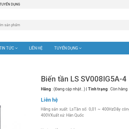
TUYỂN DỤNG
TIN TỨC
LIÊN HỆ
TUYỂN DỤNG
Biến tần LS SV008IG5A-4
Hãng
:
(Đang cập nhật...)
|
Tình trạng
:
Còn hàng
Liên hệ
Hãng sản xuất: LsTần số: 0,01 ~ 400HzDãy công
400VXuất xứ: Hàn Quốc