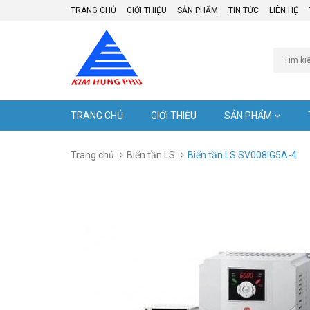
TRANG CHỦ
GIỚI THIỆU
SẢN PHẨM
TIN TỨC
LIÊN HỆ
TRANG CHỦ
GIỚI THIỆU
SẢN PHẨM
Trang chủ
Biến tần LS
Biến tần LS SV008IG5A-4