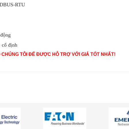
/MODBUS-RTU
 động
p cố định
O CHÚNG TÔI ĐỂ ĐƯỢC HỖ TRỢ VỚI GIÁ TỐT NHẤT!