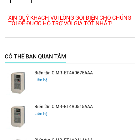
XIN QUÝ KHÁCH VUI LÒNG GỌI ĐIỆN CHO CHÚNG
TÔI ĐỂ ĐƯỢC HỖ TRỢ VỚI GIÁ TỐT NHẤT!
CÓ THỂ BẠN QUAN TÂM
Biến tần CIMR-ET4A0675AAA
Liên hệ
Biến tần CIMR-ET4A0515AAA
Liên hệ