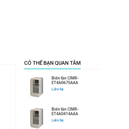
CÓ THỂ BẠN QUAN TÂM
Biến tần CIMR-
ET4A0675AAA
Liên hệ
Biến tần CIMR-
ET4A0414AAA
Liên hệ