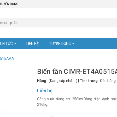
TUYỂN DỤNG
TIN TỨC
LIÊN HỆ
TUYỂN DỤNG
A0515AAA
Biến tần CIMR-ET4A0515
Hãng
:
(Đang cập nhật...)
|
Tình trạng
:
Còn hàng
Liên hệ
Công suất động cơ: 250kw.Dòng điện định mức
216kg.