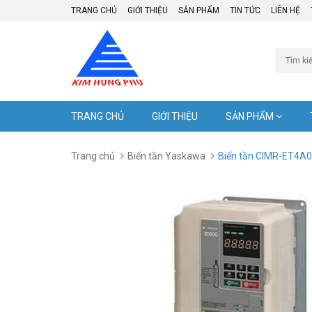
TRANG CHỦ
GIỚI THIỆU
SẢN PHẨM
TIN TỨC
LIÊN HỆ
TRANG CHỦ
GIỚI THIỆU
SẢN PHẨM
Trang chủ
Biến tần Yaskawa
Biến tần CIMR-ET4