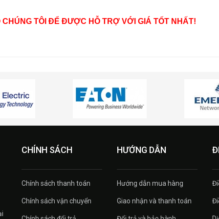
O CHÚNG TÔI ĐỂ ĐƯỢC HỖ TRỢ VỚI GIÁ TỐT NHẤT!
CHÍNH SÁCH
HƯỚNG DẪN
Đ
Chính sách thanh toán
Hướng dẫn mua hàng
Đi
Chính sách vận chuyển
Giao nhận và thanh toán
Đi
ại
Chính sách đổi trả
Đổi trả và bảo hành
Dị