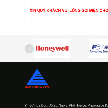
XIN QUÝ KHÁCH VUI LÒNG GỌI ĐIỆN CH
ĐC Hóa Đơn: Số 20, Ngõ 8, Phố Hoa Lư, Phường Lê Đ