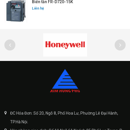
Biến tần FR-D720-15K
Liên hệ
ĐC Hóa Đơn: Số 20, Ngõ 8, Phố Hoa Lư, Phường Lê Đại Hành,
TP.Hà Nội.