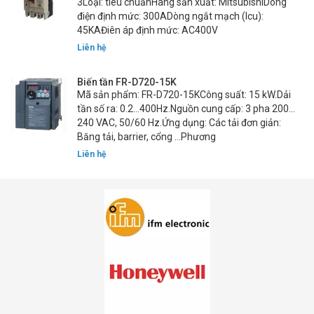
3Loại: tiêu chuẩnHãng sản xuất: MitsubishiDòng
điện định mức: 300ADòng ngắt mạch (Icu):
45KAĐiên áp định mức: AC400V
Liên hệ
Biến tần FR-D720-15K
Mã sản phẩm: FR-D720-15KCông suất: 15 kW.Dải
tần số ra: 0.2…400Hz.Nguồn cung cấp: 3 pha 200…
240 VAC, 50/60 Hz.Ứng dụng: Các tải đơn giản:
Băng tải, barrier, cổng …Phương
Liên hệ