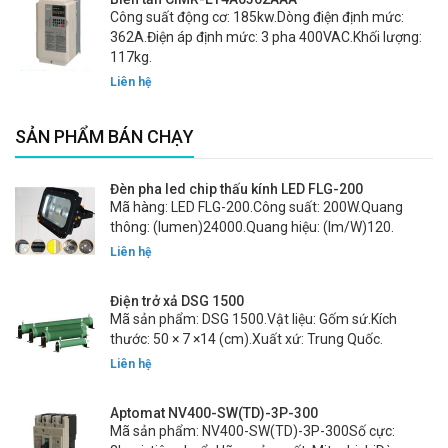
Công suất động cơ: 185kw.Dòng điện định mức:
362A.Điện áp định mức: 3 pha 400VAC.Khối lượng:
117kg.
Liên hệ
SẢN PHẨM BÁN CHẠY
Đèn pha led chip thấu kính LED FLG-200
Mã hàng: LED FLG-200.Công suất: 200W.Quang
thông: (lumen)24000.Quang hiệu: (lm/W)120.
Liên hệ
Điện trở xả DSG 1500
Mã sản phẩm: DSG 1500.Vật liệu: Gốm sứ.Kích
thước: 50 × 7 ×14 (cm).Xuất xứ: Trung Quốc.
Liên hệ
Aptomat NV400-SW(TD)-3P-300
Mã sản phẩm: NV400-SW(TD)-3P-300Số cực: