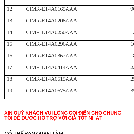
12
CIMR-ET4A0165AAA
9
13
CIMR-ET4A0208AAA
1
14
CIMR-ET4A0250AAA
1
15
CIMR-ET4A0296AAA
1
16
CIMR-ET4A0362AAA
1
17
CIMR-ET4A0414AAA
2
18
CIMR-ET4A0515AAA
2
19
CIMR-ET4A0675AAA
3
XIN QUÝ KHÁCH VUI LÒNG GỌI ĐIỆN CHO CHÚNG
TÔI ĐỂ ĐƯỢC HỖ TRỢ VỚI GIÁ TỐT NHẤT!
CÓ THỂ BẠN QUAN TÂM