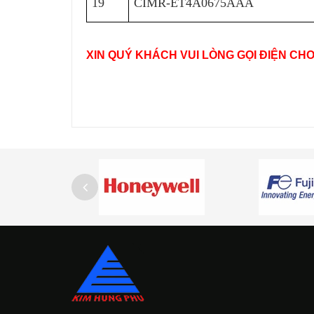
19
CIMR-ET4A0675AAA
XIN QUÝ KHÁCH VUI LÒNG GỌI ĐIỆN CH