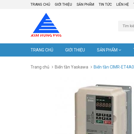
TRANG CHỦ
GIỚI THIỆU
SẢN PHẨM
TIN TỨC
LIÊN HỆ
TRANG CHỦ
GIỚI THIỆU
SẢN PHẨM
Trang chủ
Biến tần Yaskawa
Biến tần CIMR-ET4A