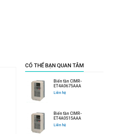
CÓ THỂ BẠN QUAN TÂM
Biến tần CIMR-
ET4A0675AAA
Liên hệ
Biến tần CIMR-
ET4A0515AAA
Liên hệ