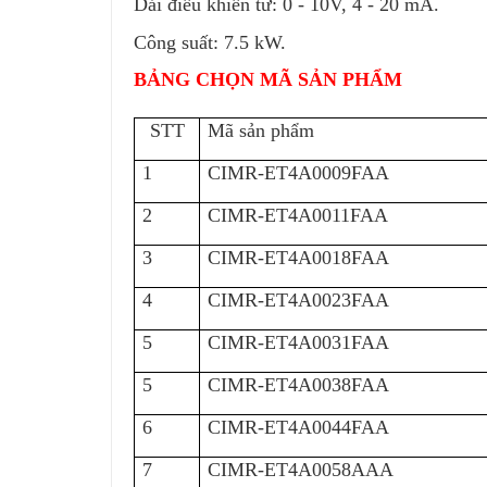
Dải điều khiển từ: 0 - 10V, 4 - 20 mA.
Công suất: 7.5 kW.
BẢNG CHỌN MÃ SẢN PHẨM
STT
Mã sản phẩm
1
CIMR-ET4A0009FAA
2
CIMR-ET4A0011FAA
3
CIMR-ET4A0018FAA
4
CIMR-ET4A0023FAA
5
CIMR-ET4A0031FAA
5
CIMR-ET4A0038FAA
6
CIMR-ET4A0044FAA
7
CIMR-ET4A0058AAA