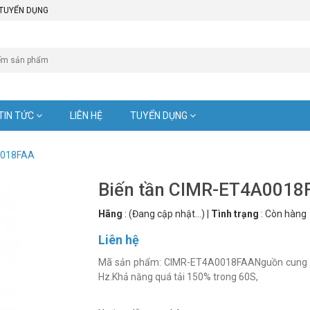
TUYỂN DỤNG
TIN TỨC
LIÊN HỆ
TUYỂN DỤNG
0018FAA
Biến tần CIMR-ET4A0018
Hãng
:
(Đang cập nhật...)
|
Tình trạng
:
Còn hàng
Liên hệ
Mã sản phẩm: CIMR-ET4A0018FAANguồn cung cấp:
Hz.Khả năng quá tải 150% trong 60S,