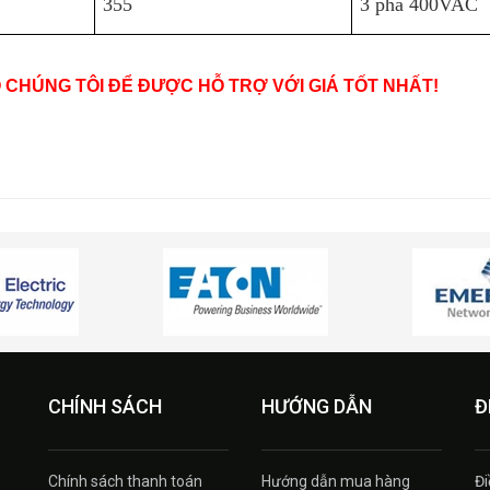
355
3 pha 400VAC
O CHÚNG TÔI ĐỂ ĐƯỢC HỖ TRỢ VỚI GIÁ TỐT NHẤT!
CHÍNH SÁCH
HƯỚNG DẪN
Đ
Chính sách thanh toán
Hướng dẫn mua hàng
Đi