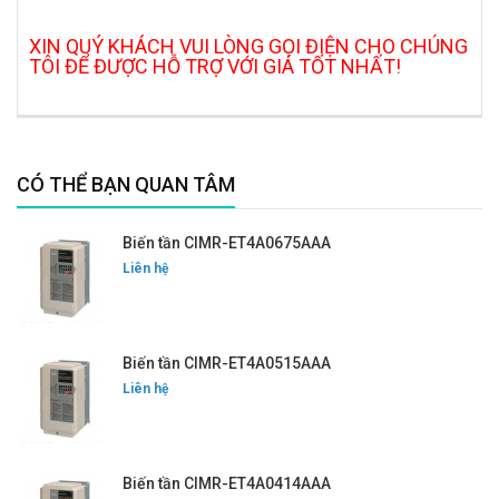
XIN QUÝ KHÁCH VUI LÒNG GỌI ĐIỆN CHO CHÚNG
TÔI ĐỂ ĐƯỢC HỖ TRỢ VỚI GIÁ TỐT NHẤT!
CÓ THỂ BẠN QUAN TÂM
Biến tần CIMR-ET4A0675AAA
Liên hệ
Biến tần CIMR-ET4A0515AAA
Liên hệ
Biến tần CIMR-ET4A0414AAA