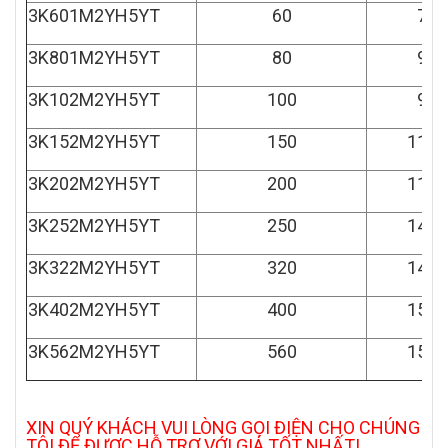
3K601M2YH5YT
60
750
3K801M2YH5YT
80
900
3K102M2YH5YT
100
900
3K152M2YH5YT
150
1130
3K202M2YH5YT
200
1130
3K252M2YH5YT
250
1400
3K322M2YH5YT
320
1400
3K402M2YH5YT
400
1540
3K562M2YH5YT
560
1540
XIN QUÝ KHÁCH VUI LÒNG GỌI ĐIỆN CHO CHÚNG
TÔI ĐỂ ĐƯỢC HỖ TRỢ VỚI GIÁ TỐT NHẤT!