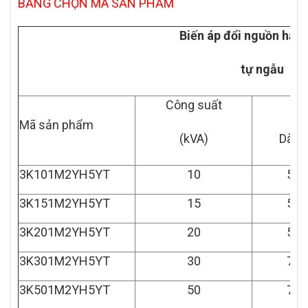
BẢNG CHỌN MÃ SẢN PHẨM
Biến áp đổi nguồn hạ á
tự ngẫu
Công suất
Kí
Mã sản phẩm
(kVA)
Dài x
3K101M2YH5YT
10
580
3K151M2YH5YT
15
580
3K201M2YH5YT
20
580
3K301M2YH5YT
30
750
3K501M2YH5YT
50
750