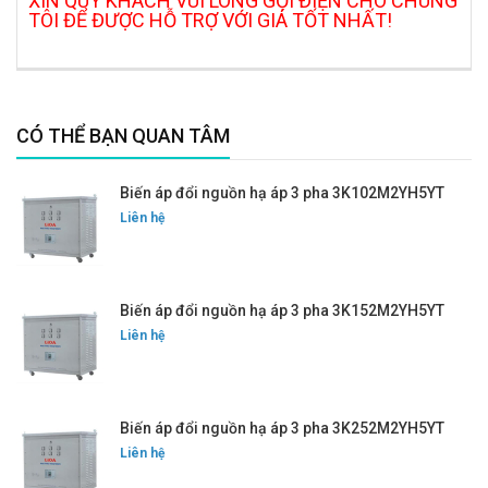
XIN QUÝ KHÁCH VUI LÒNG GỌI ĐIỆN CHO CHÚNG
TÔI ĐỂ ĐƯỢC HỖ TRỢ VỚI GIÁ TỐT NHẤT!
CÓ THỂ BẠN QUAN TÂM
Biến áp đổi nguồn hạ áp 3 pha 3K102M2YH5YT
Liên hệ
Biến áp đổi nguồn hạ áp 3 pha 3K152M2YH5YT
Liên hệ
Biến áp đổi nguồn hạ áp 3 pha 3K252M2YH5YT
Liên hệ