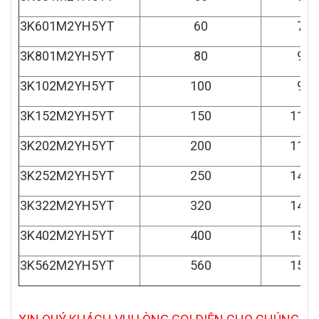
3K601M2YH5YT
60
750
3K801M2YH5YT
80
900
3K102M2YH5YT
100
900
3K152M2YH5YT
150
1130
3K202M2YH5YT
200
1130
3K252M2YH5YT
250
1400
3K322M2YH5YT
320
1400
3K402M2YH5YT
400
1540
3K562M2YH5YT
560
1540