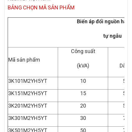
BẢNG CHỌN MÃ SẢN PHẨM
Biến áp đổi nguồn hạ á
tự ngẫu
Công suất
Kí
Mã sản phẩm
(kVA)
Dài x
3K101M2YH5YT
10
580
3K151M2YH5YT
15
580
3K201M2YH5YT
20
580
3K301M2YH5YT
30
750
3K501M2YH5YT
50
750