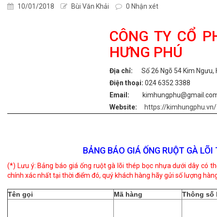
10/01/2018
Bùi Văn Khải
0 Nhận xét
CÔNG TY CỔ P
HƯNG PHÚ
Địa chỉ:
Số 26 Ngõ 54 Kim Ngưu, 
Điện thoại:
024 6352 3388
Email:
kimhungphu@gmail.co
Website:
https://kimhungphu.vn/
BẢNG BÁO GIÁ ỐNG RUỘT GÀ LÕI
(*) Lưu ý: Bảng báo giá
ống ruột gà lõi thép
bọc nhựa dưới dây có thể
chính xác nhất tại thời điểm đó, quý khách hàng hãy gửi số lượng hàng
Tên gọi
Mã hàng
Thông số 