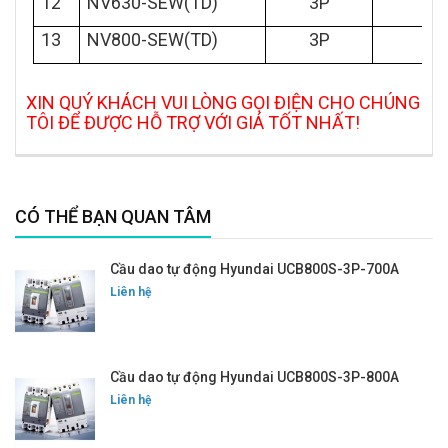
12
NV630-SEW(TD)
3P
(
13
NV800-SEW(TD)
3P
(
XIN QUÝ KHÁCH VUI LÒNG GỌI ĐIỆN CHO CHÚNG
TÔI ĐỂ ĐƯỢC HỖ TRỢ VỚI GIÁ TỐT NHẤT!
CÓ THỂ BẠN QUAN TÂM
Cầu dao tự động Hyundai UCB800S-3P-700A
Liên hệ
Cầu dao tự động Hyundai UCB800S-3P-800A
Liên hệ