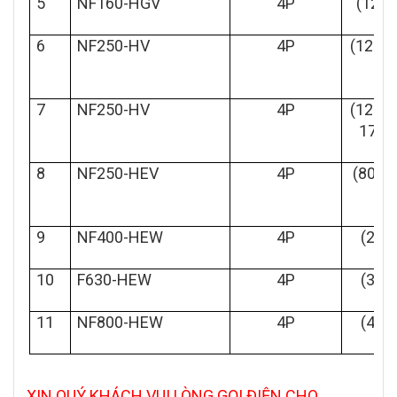
5
NF160-HGV
4P
(125~
6
NF250-HV
4P
(125,1
0,
7
NF250-HV
4P
(125~
175~
8
NF250-HEV
4P
(80~1
9
NF400-HEW
4P
(200
10
F630-HEW
4P
(300
11
NF800-HEW
4P
(400
XIN QUÝ KHÁCH VUI LÒNG GỌI ĐIỆN CHO