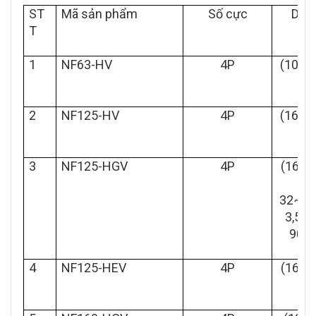
ST
Mã sản phẩm
Số cực
Dòn
T
1
NF63-HV
4P
(10,16
2
NF125-HV
4P
(16,20
0,
3
NF125-HGV
4P
(16~2
32~40
3,56~
90~1
4
NF125-HEV
4P
(16~3
12