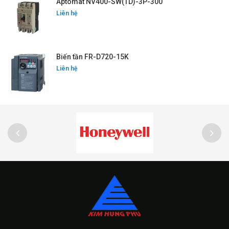
Aptomat NV400-SW(TD)-3P-300
Liên hệ
Biến tần FR-D720-15K
Liên hệ