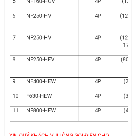
5
NF160-HGV
4P
(125~
6
NF250-HV
4P
(125,1
0,
7
NF250-HV
4P
(125~
175~
8
NF250-HEV
4P
(80~1
9
NF400-HEW
4P
(200
10
F630-HEW
4P
(300
11
NF800-HEW
4P
(400
XIN QUÝ KHÁCH VUI LÒNG GỌI ĐIỆN CHO