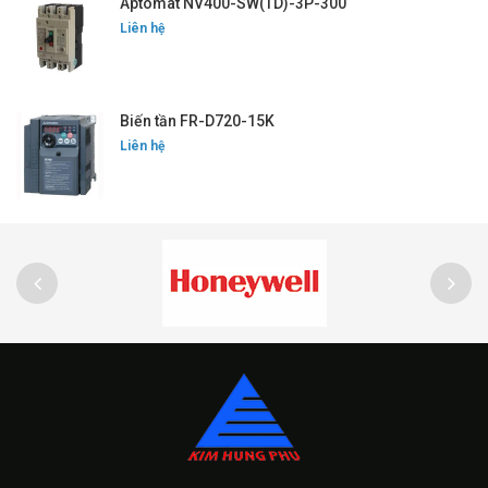
Aptomat NV400-SW(TD)-3P-300
Liên hệ
Biến tần FR-D720-15K
Liên hệ