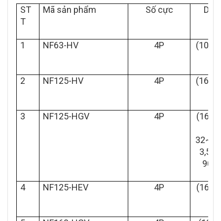
ST
Mã sản phẩm
Số cực
Dòn
T
1
NF63-HV
4P
(10,16
2
NF125-HV
4P
(16,20
0,
3
NF125-HGV
4P
(16~2
32~40
3,56~
90~1
4
NF125-HEV
4P
(16~3
12