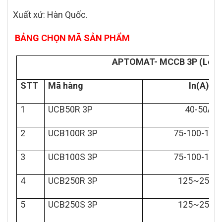
Xuất xứ: Hàn Quốc.
BẢNG CHỌN MÃ SẢN PHẨM
APTOMAT- MCCB 3P (Loại 
STT
Mã hàng
In(A)
1
UCB50R 3P
40-50A
2
UCB100R 3P
75-100-125
3
UCB100S 3P
75-100-125
4
UCB250R 3P
125~250A
5
UCB250S 3P
125~250A