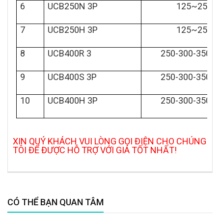
6
UCB250N 3P
125~250A
7
UCB250H 3P
125~250A
8
UCB400R 3
250-300-350-4
9
UCB400S 3P
250-300-350-4
10
UCB400H 3P
250-300-350-4
XIN QUÝ KHÁCH VUI LÒNG GỌI ĐIỆN CHO CHÚNG
TÔI ĐỂ ĐƯỢC HỖ TRỢ VỚI GIÁ TỐT NHẤT!
CÓ THỂ BẠN QUAN TÂM