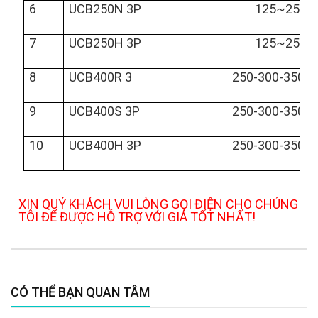
6
UCB250N 3P
125~250A
7
UCB250H 3P
125~250A
8
UCB400R 3
250-300-350-4
9
UCB400S 3P
250-300-350-4
10
UCB400H 3P
250-300-350-4
XIN QUÝ KHÁCH VUI LÒNG GỌI ĐIỆN CHO CHÚNG
TÔI ĐỂ ĐƯỢC HỖ TRỢ VỚI GIÁ TỐT NHẤT!
CÓ THỂ BẠN QUAN TÂM