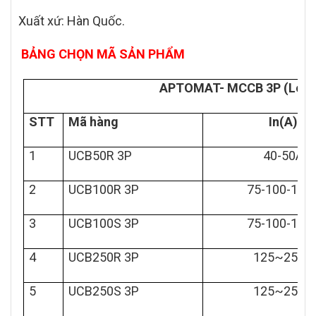
Xuất xứ: Hàn Quốc.
BẢNG CHỌN MÃ SẢN PHẨM
APTOMAT- MCCB 3P (Loại 
STT
Mã hàng
In(A)
1
UCB50R 3P
40-50A
2
UCB100R 3P
75-100-125
3
UCB100S 3P
75-100-125
4
UCB250R 3P
125~250A
5
UCB250S 3P
125~250A