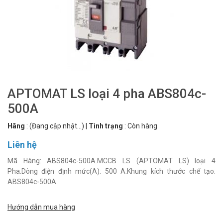
APTOMAT LS loại 4 pha ABS804c-
500A
Hãng
:
(Đang cập nhật...)
|
Tình trạng
:
Còn hàng
Liên hệ
Mã Hàng: ABS804c-500A.MCCB LS (APTOMAT LS) loại 4
Pha.Dòng điện định mức(A): 500 A.Khung kích thước chế tạo:
ABS804c-500A.
Hướng dẫn mua hàng