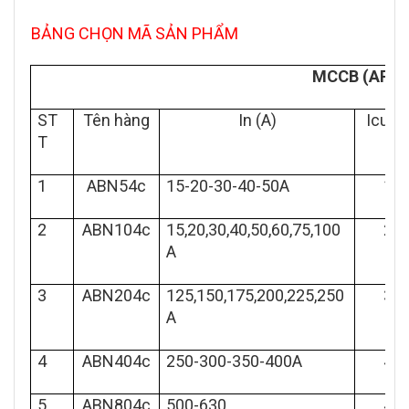
BẢNG CHỌN MÃ SẢN PHẨM
MCCB (APTOM
ST
Tên hàng
In (A)
Icu(K
T
1
ABN54c
15-20-30-40-50A
18
2
ABN104c
15,20,30,40,50,60,75,100
22
A
3
ABN204c
125,150,175,200,225,250
30
A
4
ABN404c
250-300-350-400A
42
5
ABN804c
500-630
45