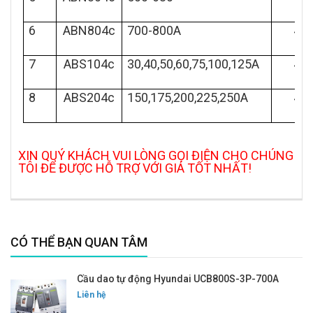
6
ABN804c
700-800A
45
7
ABS104c
30,40,50,60,75,100,125A
42
8
ABS204c
150,175,200,225,250A
42
XIN QUÝ KHÁCH VUI LÒNG GỌI ĐIỆN CHO CHÚNG
TÔI ĐỂ ĐƯỢC HỖ TRỢ VỚI GIÁ TỐT NHẤT!
CÓ THỂ BẠN QUAN TÂM
Cầu dao tự động Hyundai UCB800S-3P-700A
Liên hệ