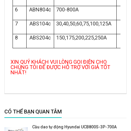
6
ABN804c
700-800A
4
7
ABS104c
30,40,50,60,75,100,125A
4
8
ABS204c
150,175,200,225,250A
4
XIN QUÝ KHÁCH VUI LÒNG GỌI ĐIỆN CHO
CHÚNG TÔI ĐỂ ĐƯỢC HỖ TRỢ VỚI GIÁ TỐT
NHẤT!
CÓ THỂ BẠN QUAN TÂM
Cầu dao tự động Hyundai UCB800S-3P-700A