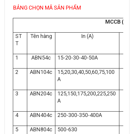
BẢNG CHỌN MÃ SẢN PHẨM
MCCB (APTO
ST
Tên hàng
In (A)
Icu(
T
1
ABN54c
15-20-30-40-50A
1
2
ABN104c
15,20,30,40,50,60,75,100
2
A
3
ABN204c
125,150,175,200,225,250
3
A
4
ABN404c
250-300-350-400A
4
5
ABN804c
500-630
4