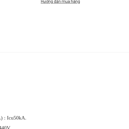
Hướng dẫn mua hàng
) : Icu50kA.
440V.