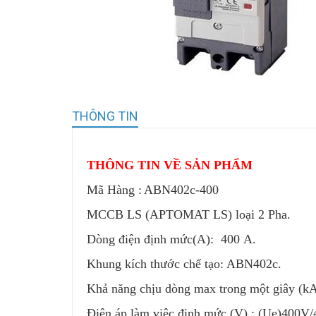
THÔNG TIN
THÔNG TIN VỀ SẢN PHẨM
Mã Hàng :
ABN402c-400
MCCB LS (APTOMAT LS) loại 2 Pha.
Dòng điện định mức(A): 400 A.
Khung kích thước chế tạo: ABN402c.
Khả năng chịu dòng max trong một giây (kA
Điện áp làm việc định mức (V) : (Ue)400V/