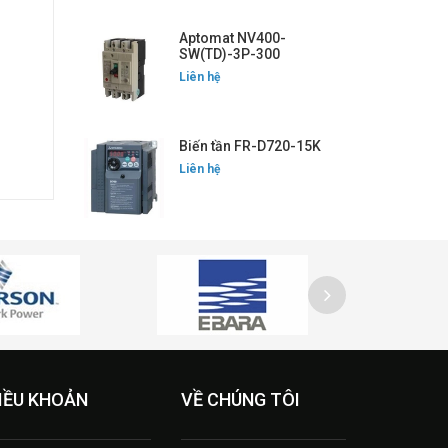
Aptomat NV400-
SW(TD)-3P-300
Liên hệ
Biến tần FR-D720-15K
Liên hệ
IỀU KHOẢN
VỀ CHÚNG TÔI