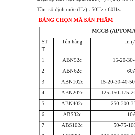
Tần số định mức (Hz) : 50Hz / 60Hz.
BẢNG CHỌN MÃ SẢN PHẨM
MCCB (APTOMAT)
ST
Tên hàng
In (
T
1
ABN52c
15-20-30
2
ABN62c
60
3
ABN102c
15-20-30-40-5
4
ABN202c
125-150-175-2
5
ABN402c
250-300-3
6
ABS32c
10
7
ABS102c
50-75-10