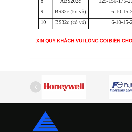
8
ABS202c
125-150-175-2
9
BS32c (ko vỏ)
6-10-15-
10
BS32c (có vỏ)
6-10-15-
XIN QUÝ KHÁCH VUI LÒNG GỌI ĐIỆN CH