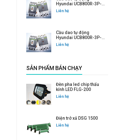
Hyundai UCB800R-3P-
700A
Liên hệ
Cầu dao tự động
Hyundai UCB800R-3P-
800A
Liên hệ
SẢN PHẨM BÁN CHẠY
Đèn pha led chip thấu
kính LED FLG-200
Liên hệ
Điện trở xả DSG 1500
Liên hệ