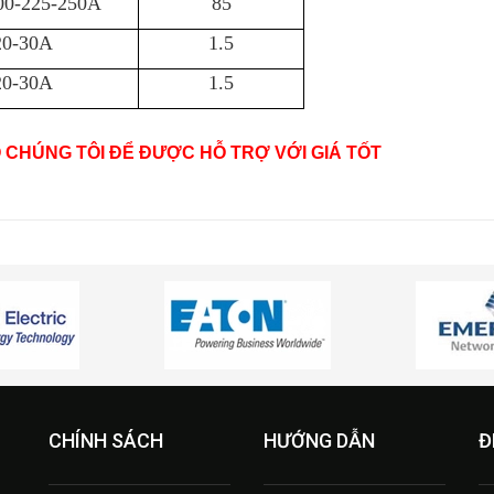
00-225-250A
85
20-30A
1.5
20-30A
1.5
O CHÚNG TÔI ĐỂ ĐƯỢC HỖ TRỢ VỚI GIÁ TỐT
CHÍNH SÁCH
HƯỚNG DẪN
Đ