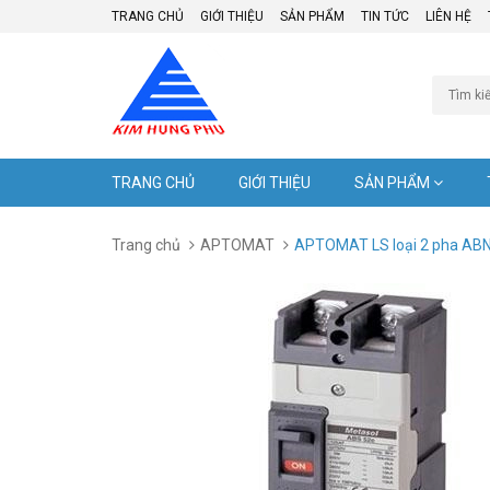
TRANG CHỦ
GIỚI THIỆU
SẢN PHẨM
TIN TỨC
LIÊN HỆ
TRANG CHỦ
GIỚI THIỆU
SẢN PHẨM
Trang chủ
APTOMAT
APTOMAT LS loại 2 pha AB