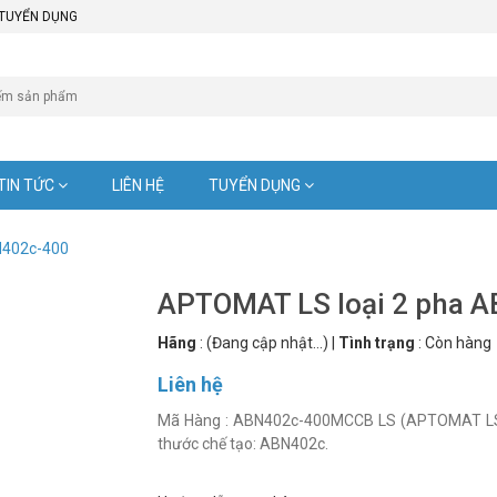
TUYỂN DỤNG
TIN TỨC
LIÊN HỆ
TUYỂN DỤNG
N402c-400
APTOMAT LS loại 2 pha 
Hãng
:
(Đang cập nhật...)
|
Tình trạng
:
Còn hàng
Liên hệ
Mã Hàng : ABN402c-400MCCB LS (APTOMAT LS) loại 2 Pha
thước chế tạo: ABN402c.