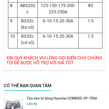
8
ABS202
125-150-175-200-
85
c
225-250A
9
BS32c
6-10-15-20-30A
1.5
(ko vỏ)
10
BS32c
6-10-15-20-30A
1.5
(có vỏ)
XIN QUÝ KHÁCH VUI LÒNG GỌI ĐIỆN CHO CHÚNG
TÔI ĐỂ ĐƯỢC HỖ TRỢ VỚI GIÁ TỐT
CÓ THỂ BẠN QUAN TÂM
Cầu dao tự động Hyundai UCB800S-3P-700A
Liên hệ