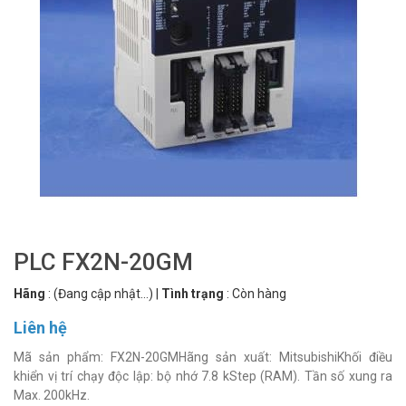
PLC FX2N-20GM
Hãng
:
(Đang cập nhật...)
|
Tình trạng
:
Còn hàng
Liên hệ
Mã sản phẩm: FX2N-20GMHãng sản xuất: MitsubishiKhối điều
khiển vị trí chạy độc lập: bộ nhớ 7.8 kStep (RAM). Tần số xung ra
Max. 200kHz.