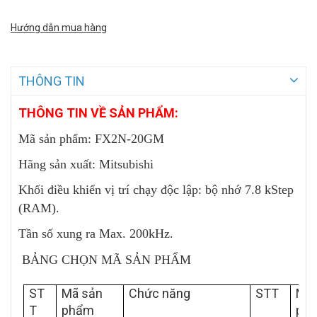
Hướng dẫn mua hàng
THÔNG TIN
THÔNG TIN VỀ SẢN PHẨM:
Mã sản phẩm: FX2N-20GM
Hãng sản xuất: Mitsubishi
Khối điều khiển vị trí chạy độc lập: bộ nhớ 7.8 kStep
(RAM).
Tần số xung ra Max. 200kHz.
BẢNG CHỌN MÃ SẢN PHẨM
ST
Mã sản
Chức năng
STT
Mã 
T
phẩm
ph