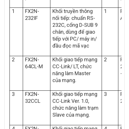
1
FX2N-
Khối truyền thông
1
FX-
232IF
nối tiếp: chuẩn RS-
AW
232C, cổng D-SUB 9
chân, dùng để giao
tiếp với PC/ máy in/
đầu đọc mã vạc
2
FX2N-
Khối giao tiếp mạng
2
FX-
64CL-M
CC-Link/ LT, chức
23
năng làm Master
-H
của mạng.
3
FX2N-
Khối giao tiếp mạng
3
FX1
32CCL
CC-Link Ver. 1.0,
2A
chức năng làm trạm
Slave của mạng.
4
FX2N-
Khối giao tiếp mạng
4
FX1