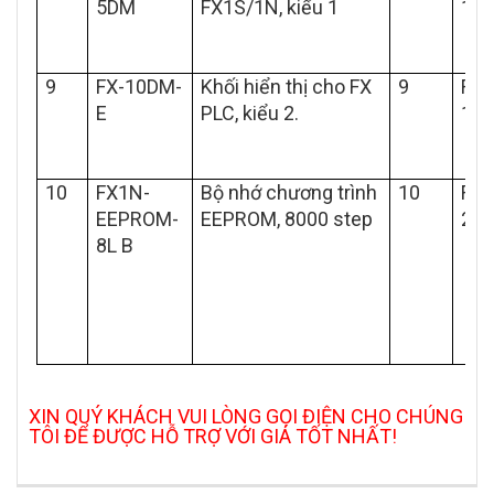
5DM
FX1S/1N, kiểu 1
1PG
9
FX-10DM-
Khối hiển thị cho FX
9
FX2
E
PLC, kiểu 2.
10
10
FX1N-
Bộ nhớ chương trình
10
FX2
EEPROM-
EEPROM, 8000 step
20
8L B
XIN QUÝ KHÁCH VUI LÒNG GỌI ĐIỆN CHO CHÚNG
TÔI ĐỂ ĐƯỢC HỖ TRỢ VỚI GIÁ TỐT NHẤT!