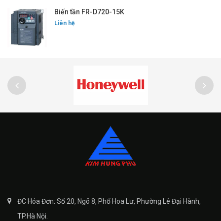
Biến tần FR-D720-15K
Liên hệ
ĐC Hóa Đơn: Số 20, Ngõ 8, Phố Hoa Lư, Phường Lê Đại Hành,
TP.Hà Nội.