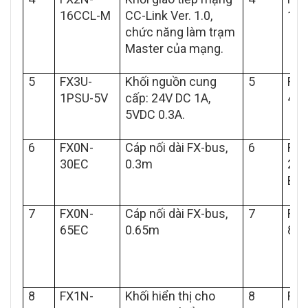
16CCL-M
CC-Link Ver. 1.0,
1D
chức năng làm trạm
Master của mạng.
5
FX3U-
Khối nguồn cung
5
FX1
1PSU-5V
cấp: 24V DC 1A,
4EX
5VDC 0.3A.
6
FX0N-
Cáp nối dài FX-bus,
6
FX1
30EC
0.3m
2EY
B
7
FX0N-
Cáp nối dài FX-bus,
7
FX1
65EC
0.65m
8AV
8
FX1N-
Khối hiển thị cho
8
FX2