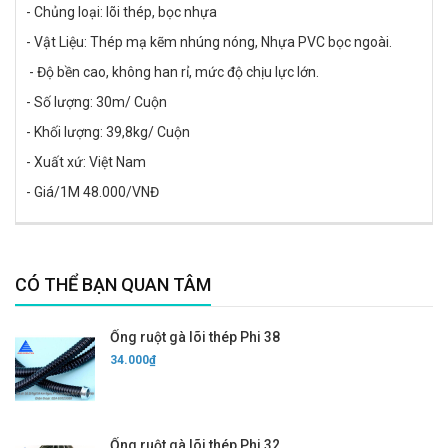
- Chủng loại: lõi thép, bọc nhựa
- Vật Liệu: Thép mạ kẽm nhúng nóng, Nhựa PVC bọc ngoài.
- Độ bền cao, không han rỉ, mức độ chịu lực lớn.
- Số lượng: 30m/ Cuộn
- Khối lượng: 39,8kg/ Cuộn
- Xuất xứ: Việt Nam
- Giá/1M 48.000/VNĐ
CÓ THỂ BẠN QUAN TÂM
Ống ruột gà lõi thép Phi 38
34.000₫
Ống ruột gà lõi thép Phi 32