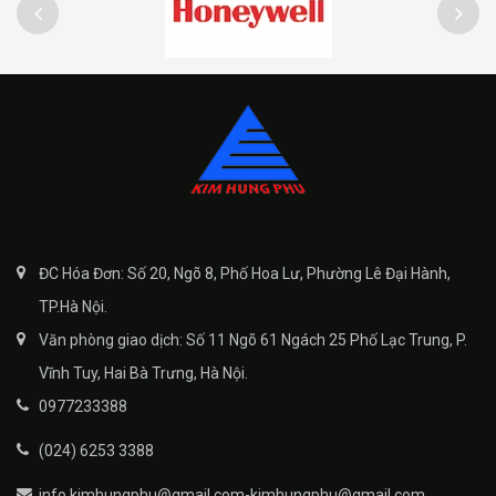
ĐC Hóa Đơn: Số 20, Ngõ 8, Phố Hoa Lư, Phường Lê Đại Hành,
TP.Hà Nội.
Văn phòng giao dịch: Số 11 Ngõ 61 Ngách 25 Phố Lạc Trung, P.
Vĩnh Tuy, Hai Bà Trưng, Hà Nội.
0977233388
(024) 6253 3388
info.kimhungphu@gmail.com-kimhungphu@gmail.com