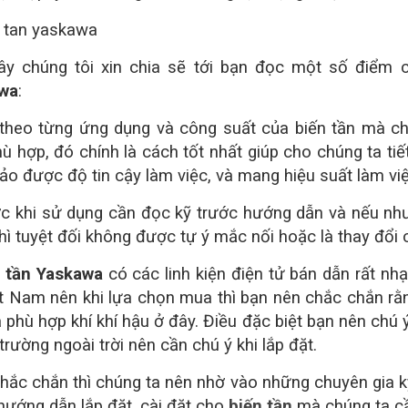
ây chúng tôi xin chia sẽ tới bạn đọc một số điểm 
wa
:
 theo từng ứng dụng và công suất của biến tần mà ch
ù hợp, đó chính là cách tốt nhất giúp cho chúng ta ti
o được độ tin cậy làm việc, và mang hiệu suất làm vi
c khi sử dụng cần đọc kỹ trước hướng dẫn và nếu nh
hì tuyệt đối không được tự ý mắc nối hoặc là thay đổi 
 tần Yaskawa
có các linh kiện điện tử bán dẫn rất n
ệt Nam nên khi lựa chọn mua thì bạn nên chắc chắn rằ
 phù hợp khí khí hậu ở đây. Điều đặc biệt bạn nên chú 
trường ngoài trời nên cần chú ý khi lắp đặt.
hắc chắn thì chúng ta nên nhờ vào những chuyên gia 
ướng dẫn lắp đặt, cài đặt cho
biến tần
mà chúng ta c