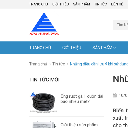
TRANG CHỦ
GIỚI THIỆU
SẢN PHẨM
TIN TỨC
LIÊN HỆ
TRANG CHỦ
GIỚI THIỆU
SẢN PHẨM
Trang chủ
Tin tức
Những điều cần lưu ý khi sử dụn
Nhữ
TIN TỨC MỚI
10/0
Ống ruột gà 1 cuộn dài
bao nhiêu mét?
Biến 
xuất 
Giới thiệu sản phẩm
cho th