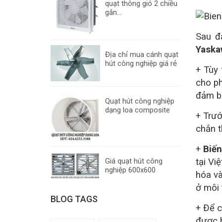
quạt thông gió 2 chiều
gắn...
Sau đ
Yaska
Địa chỉ mua cánh quạt
hút công nghiệp giá rẻ
+ Tùy
cho ph
đảm bả
Quạt hút công nghiệp
dạng loa composite
+ Trướ
chắn t
+
Biến
Giá quạt hút công
tại Vi
nghiệp 600x600
hóa và
ở môi 
BLOG TAGS
+ Để c
được h