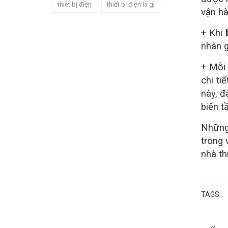
thiết bị điện
thiết bị điện là gì
vận hà
+ Khi
nhân g
+ Mỗi 
chi ti
này, đ
biến t
Những 
trong 
nhà th
TAGS: