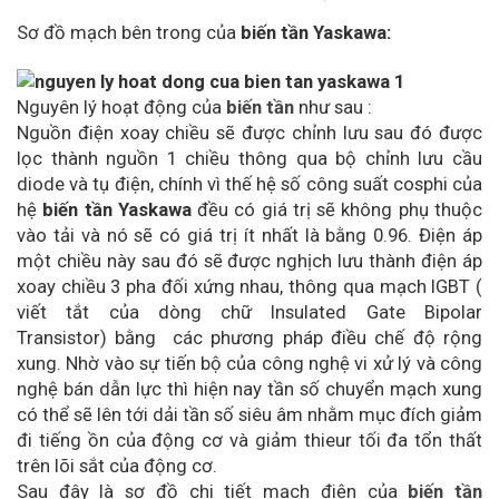
Sơ đồ mạch bên trong của
biến tần Yaskawa:
Nguyên lý hoạt động của
biến tần
như sau :
Nguồn điện xoay chiều sẽ được chỉnh lưu sau đó được
lọc thành nguồn 1 chiều thông qua bộ chỉnh lưu cầu
diode và tụ điện, chính vì thế hệ số công suất cosphi của
hệ
biến tần Yaskawa
đều có giá trị sẽ không phụ thuộc
vào tải và nó sẽ có giá trị ít nhất là bằng 0.96. Điện áp
một chiều này sau đó sẽ được nghịch lưu thành điện áp
xoay chiều 3 pha đối xứng nhau, thông qua mạch IGBT (
viết tắt của dòng chữ Insulated Gate Bipolar
Transistor) bằng các phương pháp điều chế độ rộng
xung. Nhờ vào sự tiến bộ của công nghệ vi xử lý và công
nghệ bán dẫn lực thì hiện nay tần số chuyển mạch xung
có thể sẽ lên tới dải tần số siêu âm nhằm mục đích giảm
đi tiếng ồn của động cơ và giảm thieur tối đa tổn thất
trên lõi sắt của động cơ.
Sau đây là sơ đồ chi tiết mạch điện của
biến tần