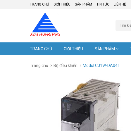
TRANG CHỦ
GIỚI THIỆU
SẢN PHẨM
TIN TỨC
LIÊN HỆ
TRANG CHỦ
GIỚI THIỆU
SẢN PHẨM
Trang chủ
Bộ điều khiển
Modul CJ1W-DA041