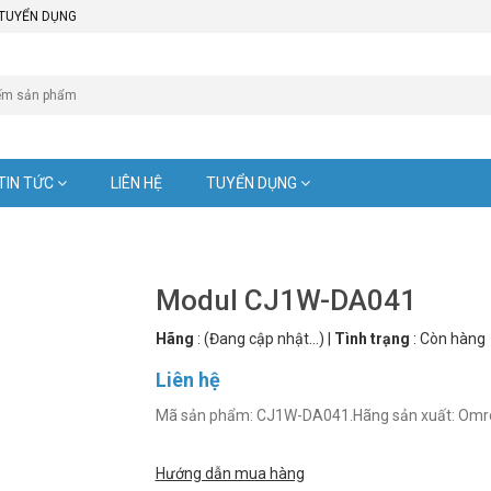
TUYỂN DỤNG
TIN TỨC
LIÊN HỆ
TUYỂN DỤNG
Modul CJ1W-DA041
Hãng
:
(Đang cập nhật...)
|
Tình trạng
:
Còn hàng
Liên hệ
Mã sản phẩm: CJ1W-DA041.Hãng sản xuất: Om
Hướng dẫn mua hàng