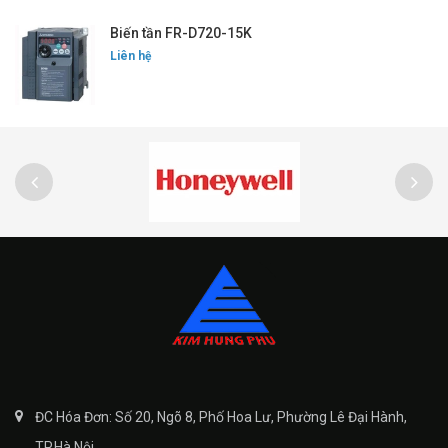
Biến tần FR-D720-15K
Liên hệ
ĐC Hóa Đơn: Số 20, Ngõ 8, Phố Hoa Lư, Phường Lê Đại Hành,
TP.Hà Nội.